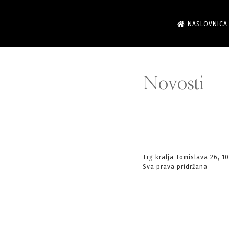
Skip
NASLOVNICA
to
content
Novosti
Trg kralja Tomislava 26, 
Sva prava pridržana